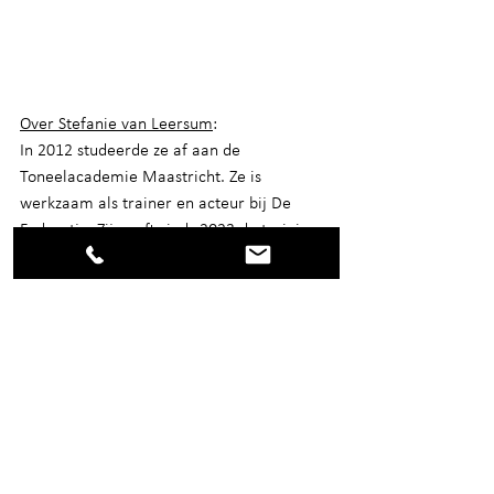
Over Stefanie van Leersum
:
In 2012 studeerde ze af aan de 
Toneelacademie Maastricht. Ze is 
werkzaam als trainer en acteur bij De 
Federatie. Zij geeft sinds 2023 de training 
"Het Imposter Syndroom" aan bedrijven. 
Ben jij ook geïnteresseerd in deze training 
voor jouw organisatie of project? Neem 
dan contact op met André Witbreuk 
(
andre@defederatie.nl
)